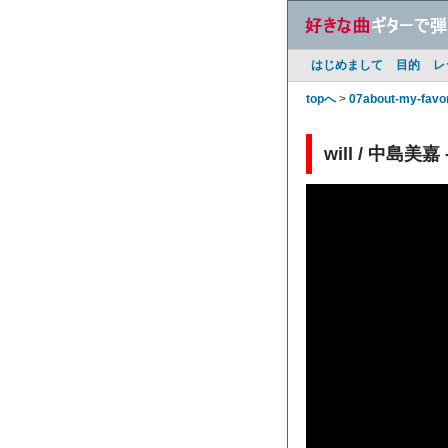
はじめまして
目的
レ
topへ
>
07about-my-favo
will / 中島