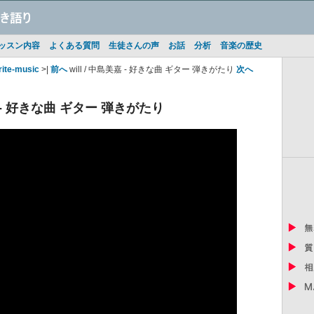
ッスン内容
よくある質問
生徒さんの声
お話
分析
音楽の歴史
rite-music
>|
前へ
will / 中島美嘉 - 好きな曲 ギター 弾きがたり
次へ
美嘉 - 好きな曲 ギター 弾きがたり