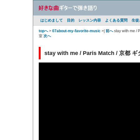
はじめまして
目的
レッスン内容
よくある質問
生徒
topへ
>
07about-my-favorite-music
>|
前へ
stay with me
室
次へ
stay with me / Paris Match / 