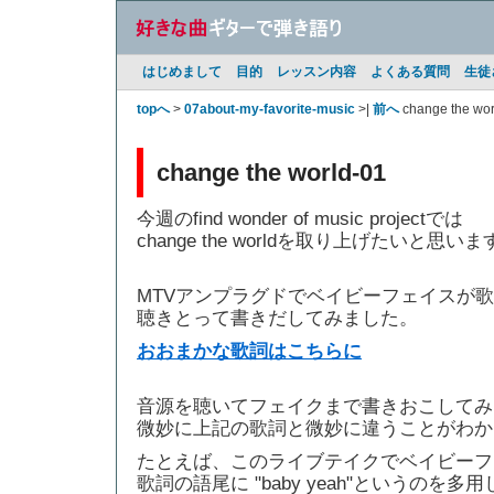
はじめまして
目的
レッスン内容
よくある質問
生徒
topへ
>
07about-my-favorite-music
>|
前へ
change the wo
change the world-01
今週のfind wonder of music projectでは
change the worldを取り上げたいと思いま
MTVアンプラグドでベイビーフェイスが歌ったcha
聴きとって書きだしてみました。
おおまかな歌詞はこちらに
音源を聴いてフェイクまで書きおこしてみ
微妙に上記の歌詞と微妙に違うことがわか
たとえば、このライブテイクでベイビーフ
歌詞の語尾に "baby yeah"というのを多